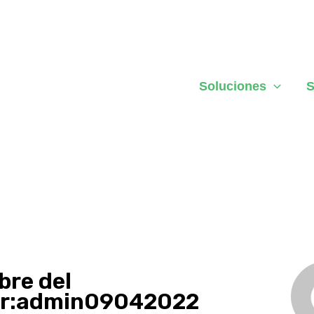
Soluciones
S
re del
or:admin09042022