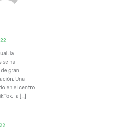
022
al, la
s se ha
 de gran
ación. Una
do en el centro
kTok, la […]
022