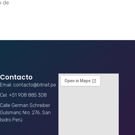
o de
Contacto
Email: contacto@bitnet.pe
Cel: +51 908 885 308
Calle German Schreiber
Gulsmanc Nro. 276, San
Isidro Perú