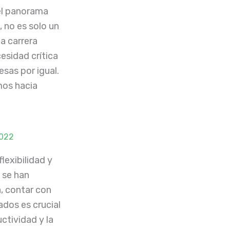
el panorama
, no es solo un
a carrera
esidad crítica
esas por igual.
os hacia
2022
lexibilidad y
 se han
, contar con
ados es crucial
ctividad y la